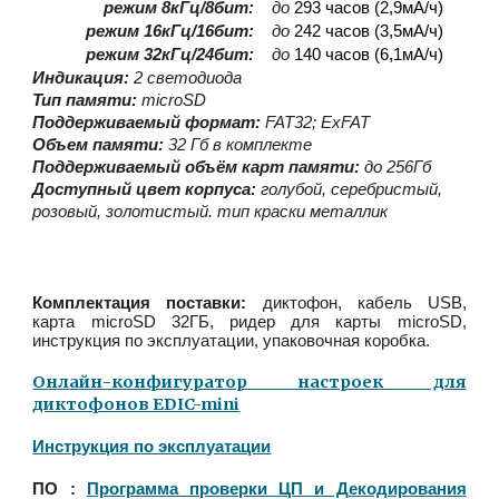
режим 8кГц/8бит:
до
29
3 часов (2,9мА/ч)
режим 16кГц/16бит:
до
242
часов (3,5мА/ч)
режим 32кГц/24бит:
до
140
ч
асов (6,1мА/ч)
Индикация:
2 светодиода
Тип памяти:
microSD
Поддерживаемый формат:
FAT32; ExFAT
Объ
е
м памяти:
32 Гб в комплекте
Поддерживаемый объём карт памяти:
до 256Гб
Доступный цвет корпуса:
голубой, серебристый,
розовый, золотистый. тип краски металлик
Комплектация поставки:
диктофон, кабель USB,
карта microSD 32ГБ, ридер для карты microSD,
инструкция по эксплуатации, упаковочная коробка.
Онлайн-конфигуратор настроек для
диктофонов EDIC-mini
Инструкция по эксплуатации
ПО :
Программа проверки ЦП и Декодирования