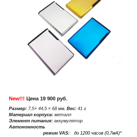
New!!!
Цена 1
9
9
00 руб.
Размер:
7,5× 44,5 × 6
8
мм.
Вес:
41
г
Материал корпуса:
металл
Элемент питания:
аккумулятор
Автономность
режим VAS:
до
12
00 часов (0,7мА)*