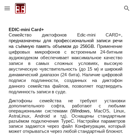
Skip to main content
Skip to navigation
EDIC-mini Card
+
Семейство диктофонов Edic-mini CARD+,
п
редназначены для профессиональной записи речи
на съёмную память объемом до 256GB.
Применение
цифровых микрофонов с встроенным 24-битным
аудиокодеком обеспечивает максимальное качество
записи в самых сложных условиях, высокую
акустическую чувствительность (до 15 м) и широкий
динамический диапазон (24 бита). Наличие цифровой
подписи подлинности, созданных на диктофон
данного семейства файлов, позволяет подтвердить
подлинность записи в суде.
Диктофоны семейства не требуют установки
дополнительного софта, работают с любыми
операционными системами
(Windows,
MacOS, Linux,
AstraLinux
,
Android и тд).
Оснащены стандартным
разъёмом подключения TypeC. Настройки параметров
записи задаются через файл Конфигурации, который
может открываться через любой стандартный блокнот.