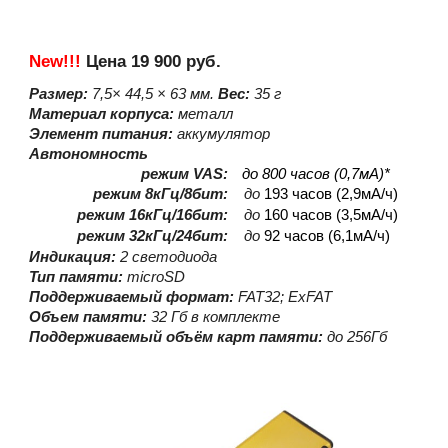
New!!!
Цена
19
9
00 руб.
Размер:
7,5
×
44,5
×
63
мм.
Вес:
35
г
Материал корпуса:
металл
Элемент питания:
аккумулятор
Автономность
режим
VAS
:
до 800 часов (0,7мА)*
режим
8кГц/8бит
:
до
193 часов (2,9мА/ч)
режим
16
кГц/
16
бит:
до
160 часов (3,5мА/ч)
режим
32
кГц/
24
бит:
до
92 ч
асов (6,1мА/ч)
Индикация:
2 светодиод
а
Тип памяти:
microSD
Поддерживаемый формат:
FAT32; ExFAT
Объ
е
м памяти:
32 Гб в комплекте
Поддерживаемый объём карт памяти:
до 256Гб