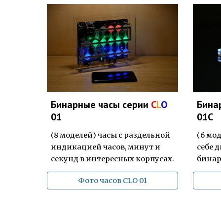
Бинарные часы серии
C
L
O
Бина
01
01C
(8 моделей) часы с раздельной
(
6
мод
индикацией часов, минут и
себе
д
секунд
в интересных корпусах.
б
ина
Фото часов CLO 01