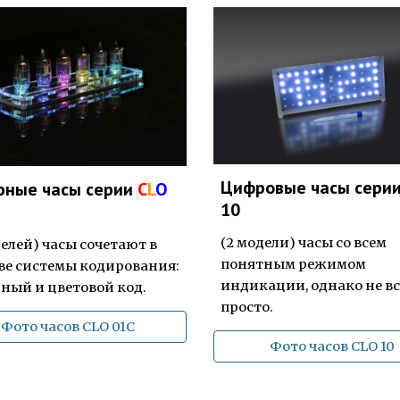
Цифровые часы сери
рные часы серии
C
L
O
10
(2 модели) ч
асы со всем
елей) часы
сочетаю
т
в
понятным режимом
ве
системы кодирования:
индикации, однако не вс
рный
и
цветов
ой
код
.
просто.
Фото часов CLO 01C
Фото часов CLO 10