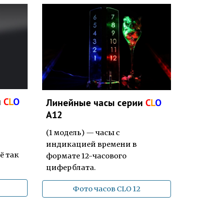
и
C
L
O
Линейные часы серии
C
L
O
A12
(1 модель) — ч
асы с
индикацией времени в
ё
так
формате 12-часового
циферблат
а
.
Фото часов CLO 12