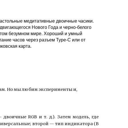
астольные медитативные двоичные часики.
адвигающегося Нового Года и черно-белого
 этом безумном мире. Хороший и умный
ание часов через разъем Type-C или от
ковская карта.
ам. Но мы любим эксперименты и,
—
двоичные RGB и т. д.). Затем модель, где
иверсальные; второй
—
тип индикатора (B