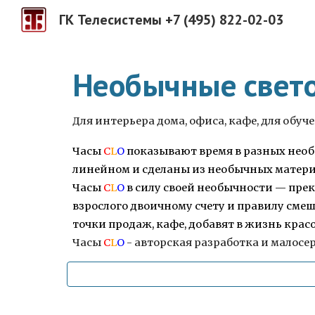
ГК Телесистемы +7 (495) 822-02-03
Sk
Необычные свет
Для интерьера дома, офиса, кафе, для обу
Часы
C
L
O
показывают время в разных нео
линейном и сделаны из необычных материал
Часы
C
L
O
в силу своей необычности — прек
взрослого двоичному счету и правилу смеш
точки продаж, кафе, добавят в жизнь красо
Часы
C
L
O
- авторская разработка и малос