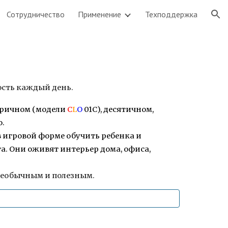
Сотрудничество
Применение
Техподдержка
ion
дость каждый день.
еричном (модели
C
L
O
01C), десятичном,
о.
в игровой форме обучить ребенка и
а. Они оживят интерьер дома, офиса,
 необычным и полезным.