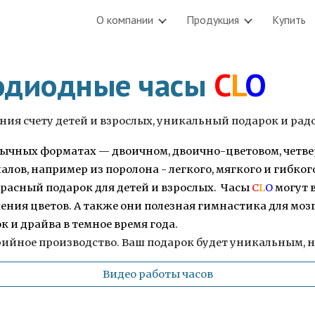
О компании
Продукция
Купить
ip to main content
Skip to navigat
одиодные часы
C
L
O
чения счету детей и взрослых, уникальный подарок и ра
бычных форматах
—
двоичном, двоично-цветовом, четв
ов, например из поролона - легкого, мягкого и гибког
расный подарок для детей и взрослых. Часы
C
L
O
могут 
ения цветов. А также они полезная гимнастика для мозг
к и драйва в темное время года.
ерийное производство. Ваш подарок будет уникальным,
Видео работы часов