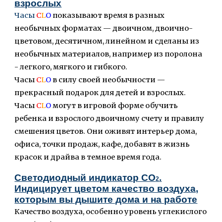
взрослых
Часы
C
L
O
показывают время в разных
необычных форматах
—
двоичном, двоично-
цветовом, десятичном, линейном и сделаны из
необычных материалов, например из поролона
- легкого, мягкого и гибкого.
Часы
C
L
O
в силу своей необычности
—
прекрасный подарок для детей и взрослых.
Часы
C
L
O
могут в игровой форме обучить
ребенка и взрослого двоичному счету и правилу
смешения цветов. Они оживят интерьер дома,
офиса, точки продаж, кафе, добавят в жизнь
красок и драйва в темное время года.
Светодиодный индикатор CO
.
2
Индицирует цветом качество воздуха,
которым вы дышите дома и на работе
Качество воздуха, особенно уровень углекислого