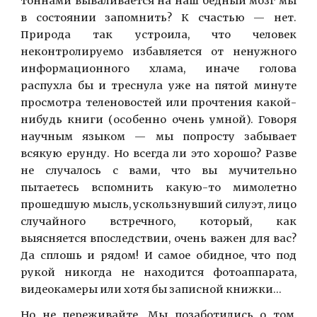
тоннами вываливается на наш бедный мозг мы
в состоянии запомнить? К счастью — нет.
Природа так устроила, что человек
неконтролируемо избавляется от ненужного
информационного хлама, иначе голова
распухла бы и треснула уже на пятой минуте
просмотра теленовостей или прочтения какой-
нибудь книги (особенно очень умной). Говоря
научным языком — мы попросту забывает
всякую ерунду. Но всегда ли это хорошо? Разве
не случалось с вами, что вы мучительно
пытаетесь вспомнить какую-то мимолетно
прошедшую мысль, ускользнувший силуэт, лицо
случайного встречного, который, как
выясняется впоследствии, очень важен для вас?
Да сплошь и рядом! И самое обидное, что под
рукой никогда не находится фотоаппарата,
видеокамеры или хотя бы записной книжки…
Но не переживайте. Мы позаботились о том,