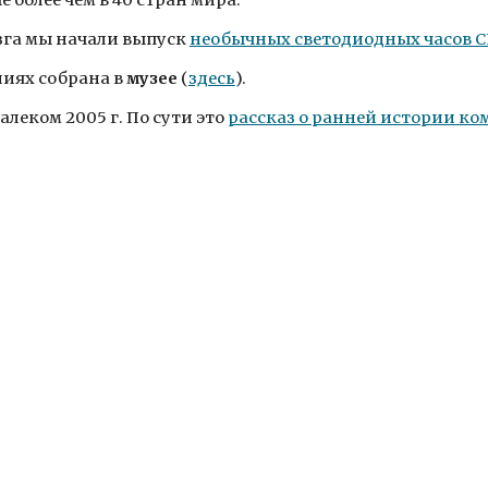
 более чем в 40 стран мира.
зга мы начали выпуск
необычных светодиодных часов C
иях собрана в
музее
(
здесь
).
леком 2005 г. По сути это
рассказ о ранней истории ко