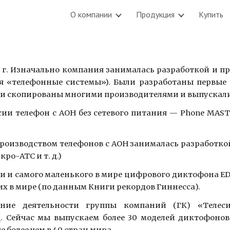
О компании
Продукция
Купить
ip to main content
Skip to navigat
 г. Изначально компания занималась разработкой и п
я «телефонные системы»). Были разработаны первые
о сути скопированы многими производителями и выпускал
ссии телефон с АОН без сетевого питания — Phone MAST
производством телефонов с АОН занималась разработк
ро-АТС и т. д.)
сии и самого маленького в мире цифрового диктофона E
их в мире (по данным Книги рекордов Гиннесса).
ение деятельности группы компаний (ГК) «Телес
i
. Сейчас мы выпускаем более 30 моделей диктофонов