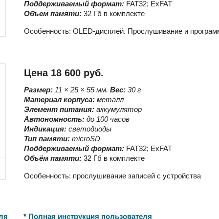
Поддерживаемый формат:
FAT32; ExFAT
Объ
е
м памяти:
32 Гб в комплекте
Особенность:
OLED-дисплей. Прослушивание и программ
Цена 18 600 руб.
Размер:
11 × 25 × 55
мм.
Вес:
30
г
Материал корпуса:
металл
Элемент питания:
аккумулятор
Автономность:
до 100 часов
Индикация:
светодиоды
Тип памяти:
microSD
Поддерживаемый формат:
FAT32; ExFAT
Объём памяти:
32 Гб в комплекте
Особенность:
прослушивание записей с устройства
ля
*
Полная инструкция пользователя