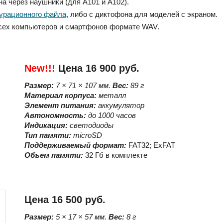
а через наушники (для А101 и А102).
урационного файла
, либо с диктофона для моделей с экраном.
всех компьютеров и смартфонов формате WAV.
New!!!
Цена 16 900 руб.
Размер:
7
×
71
×
107
мм.
Вес:
89
г
Материал корпуса:
металл
Элемент питания:
аккумулятор
Автономность:
до
1000
часов
Индикация:
светодиоды
Тип памяти:
microSD
Поддерживаемый формат:
FAT32; ExFAT
Объ
е
м памяти:
32 Гб в комплекте
Цена 1
6
5
00 руб.
Размер:
5 × 17 × 57
мм.
Вес:
8
г