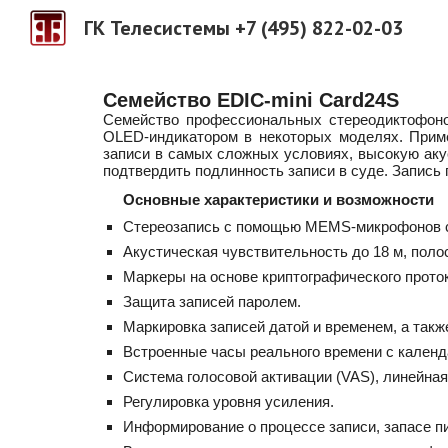
ГК Телесистемы +7 (495) 822-02-03
Sk
Семейство EDIC-mini Card24S
Семейство профессиональных стереодиктофоно
OLED-индикатором в некоторых моделях. Прим
записи в самых сложных условиях, высокую акус
подтвердить подлинность записи в суде. Запись 
Основные характеристики и возможности
Стереозапись с помощью MEMS-микрофонов с 
Акустическая чувствительность до 18 м, полос
М
аркеры на основе криптографического прот
Защита записей паролем.
Маркировка записей датой и временем, а так
Встроенные часы реального времени с календ
Система голосовой активации (VAS), линейная
Регулировка уровня усиления.
Информирование о процессе записи, запасе п