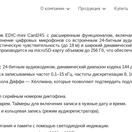
О компании
Продукция
Купить
ip to main content
Skip to navigat
в EDIC-mini Card24S c расширенным функционалом, включа
енение цифровых микрофонов со встроенным 24-битным ауди
тическую чувствительность (до 18 м) и широкий динамический
производится на microSD-карту объемом до 256 Гб, что обеспеч
24-битным аудиокодеком, динамический диапазон кодека 144 д
а записываемых частот 0,1‒15 кГц, частоты дискретизации 8, 16
окола
Ди́ффи
—
Хе́ллман
а
, которые позволяют подтвердить подл
же серийным номером диктофона.
арем. Таймеры для включения записи в нужные дату и время.
 и кольцевая запись (режим аудиорегистратора).
итания и памяти с помощью светодиодной индикации.