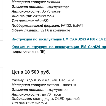
Материал корпуса:
металл
Элемент питания:
аккумулятор
Автономность:
до 75 часов
Индикация:
светодиоды
Тип памяти:
microSD
Поддерживаемый формат:
FAT32; ExFAT
Объ
е
м памяти:
32 Гб в комплекте
Инструкция по эксплуатации EM CARD24S A106 с 14.1
Краткая инструкция
по эксплуатации EM Card24 п
подключения к ПК)
Цена 18 500 руб.
Размер:
11,5
×
36
×
43,5
мм.
Вес:
20
г
Материал корпуса:
металл + пластик
Элемент питания:
аккумулятор
Автономность:
до
70
часов
Индикация:
светодиоды, OLED-дисплей
Тип памяти:
microSD