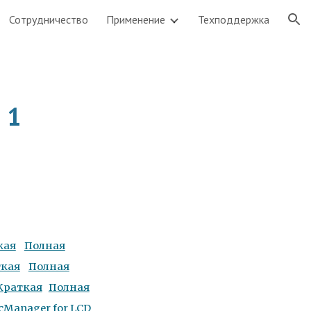
Сотрудничество
Применение
Техподдержка
ion
 1
кая
Полная
ткая
Полная
Краткая
Полная
cManager for LCD