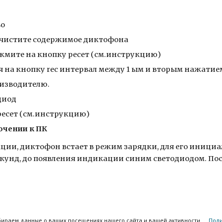
во
 очистите содержимое диктофона
жмите на кнопку ресет (см.инструкцию)
на кнопку rec интервал между 1 ым и вторым нажатием 0
оизводителю.
диод
ресет (см.инструкцию)
ючении к ПК
кции, диктофон встает в режим зарядки, для его иници
екунд, до появления индикации синим светодиодом. Пос
обираем данные о ваших посещениях нашего сайта и вашей активности.
Поли