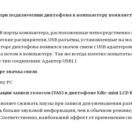
 при подключении диктофона к компьютеру появляет
B порты компьютера, расположенные непосредственно н
еские расширители, USB разъёмы, установленные на мон
аторе диктофона появился значок связи с USB адаптером
а потом к компьютеру. Так же всегда полезно попытатьс
тип соединения: Адаптер USB1.1
ре значка связи
ку PC
ации записи голосом (VAS) в диктофоне Edic-mini LCD
воляет сжимать паузы при записи для уменьшения разме
ь больше звуковой информации, чем в обычном режиме,
 Соответственно, наибольший эффект от применения сис