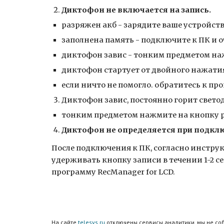
Диктофон не включается на запись.
разряжен акб - зарядите ваше устройст
заполнена память - подключите к ПК и
диктофон завис - тонким предметом на
диктофон стартует от двойного нажатия 
если ничто не помогло. обратитесь к пр
Диктофон завис, постоянно горит свето
тонким предметом нажмите на кнопку 
Диктофон не определяется при подкл
После подключения к ПК, согласно инстру
удерживать кнопку записи в течении 1-2 с
программу RecManager for LCD.
На сайте
telesys.ru
отключены сервисы аналитики, мы не с