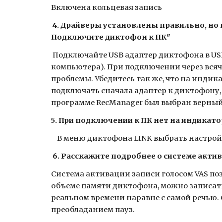
Включена кольцевая запись
4.
Драйверы установлены правильно, но
Подключите диктофон к ПК"
Подключайте USB адаптер диктофона в US
компьютера). При подключении через всяч
проблемы. Убедитесь так же, что на индик
подключать сначала адаптер к диктофону, 
программе RecManager был выбран верный 
5. При подключении к ПК нет на индикато
В меню диктофона LINK выбрать настрой
6.
Расскажите подробнее о системе актив
Система активации записи голосом VAS поз
объеме памяти диктофона, можно записат
реальном времени наравне с самой речью.
преобладанием пауз.