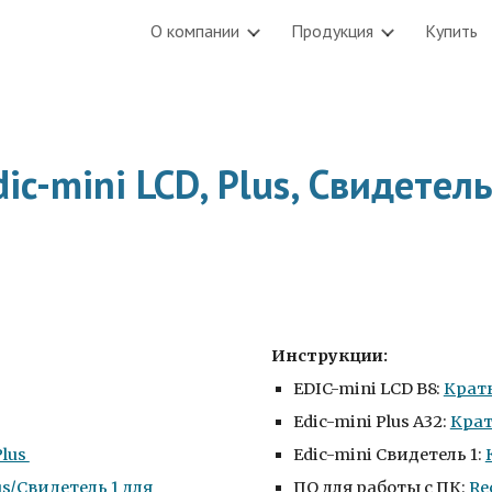
О компании
Продукция
Купить
ip to main content
Skip to navigat
dic-mini LCD, Plus, Свидетель
Инструкции:
EDIC-mini LCD B8:
Крат
Edic-mini Plus A32:
Кра
Plus
Edic-mini Свидетель 1:
s/Свидетель 1 для
ПО для работы с ПК:
Re