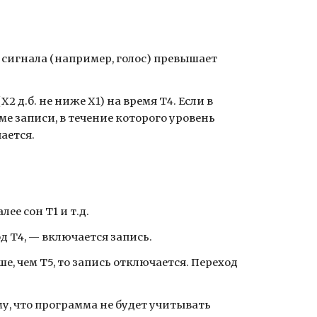
ь сигнала (например, голос) превышает
 д.б. не ниже Х1) на время Т4. Если в
име записи, в течение которого уровень
чается.
ее сон Т1 и т.д.
од Т4, — включается запись.
ше, чем Т5, то запись отключается. Переход
ому, что программа не будет учитывать