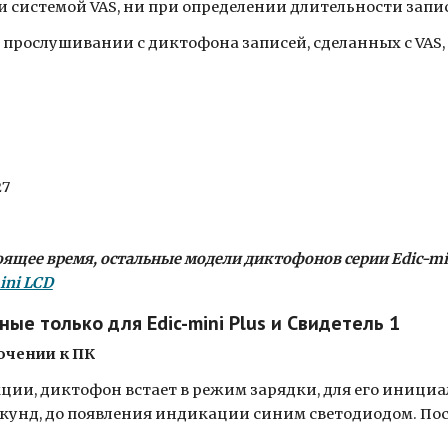
 системой VAS, ни при определении длительности запис
и прослушивании с диктофона записей, сделанных с VAS
27
тоящее время, остальные модели диктофонов серии Edic-m
ini LCD
рные только для
Edic-mini Plus и Свидетель 1
ючении к ПК
кции, диктофон встает в режим зарядки, для его иници
екунд, до появления индикации синим светодиодом. Пос