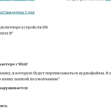
s/Свидетель 1 для
испетчере устройств ПК
erter B"
ьютере c Win7
папку, в которую будут переписываться аудиофайлы. 
ю папку папкой по умолчанию"
бнаруживается
пись