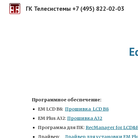
ГК Телесистемы +7 (495) 822-02-03
Sk
E
Программное обеспечение:
EM LCD B8:
Прошивка LCD B8
EM Plus A32:
Прошивка A32
Программа для ПК:
RecManager for LCD&
Драйвер:
Драйвер для установки EM Plu