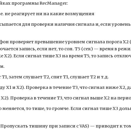
ойках программы RecManager:
т.е. не реагирует ни на какие возмущения
осыпается для проверки наличия сигнала и, если уровен
офон проверяет превышение уровнем сигнала порога Х2 (Х2
ючается запись, если нет, то сон. T5 (сек) — время в реж
е Х2). Если сигнал тише Х3 на время Т5, то запись отклю
ом.
1, затем слушает Т2, спит Т1, слушает Т2 и т.д.
Х1 и Х2). Проверка в течение Т3, что сигнал ниже Х2, дал
Х2). Проверка в течение Т3, что сигнал выше Х2 на пери
 меняется, то тише, то громче. Если сигнал тише Х3 доль
ed (Пропускать тишину при записи с VAS) — приводит к т