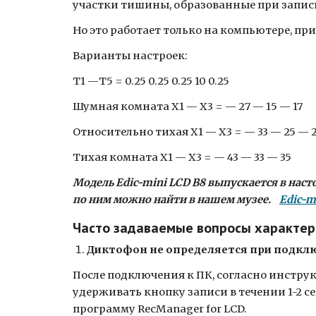
участки тишины, образованные при записи
Но это работает только на компьютере, пр
Варианты настроек:
Т1 —Т5 = 0.25 0.25 0.25 10 0.25
Шумная комната Х1 — Х3 = — 27 — 15 — 17
Относительно тихая Х1 — Х3 = — 33 — 25 — 
Тихая комната Х1 — Х3 = — 43 — 33 — 35
Модель Edic-mini LCD B8 выпускается в нас
по ним можно найти в нашем музее.
Edic-m
Часто задаваемые вопросы характе
Диктофон не определяется при подкл
После подключения к ПК, согласно инстру
удерживать кнопку записи в течении 1-2 с
программу RecManager for LCD.