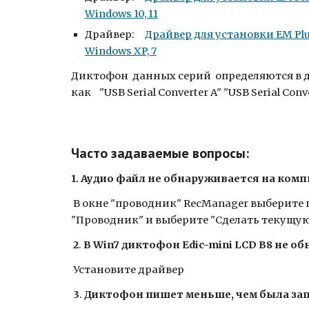
Windows 10, 11
Драйвер:
Драйвер для установки EM Plu
Windows XP, 7
Диктофон данных серий определяются в д
как "USB Serial Converter A" "USB Serial Conv
Часто задаваемые вопросы:
1. Аудио файл не обнаруживается на комп
В окне "проводник" RecManager выберите 
"Проводник" и выберите "Сделать текущу
2
.
В Win7 диктофон Edic-mini LCD B8 не о
Установите драйвер
3
.
Диктофон пишет меньше, чем была за