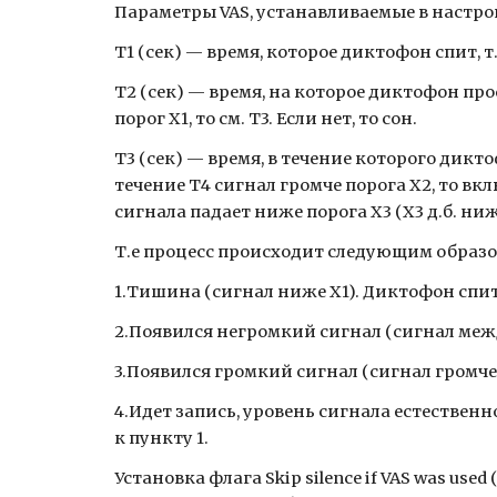
Параметры VAS, устанавливаемые в настр
T1 (сек) — время, которое диктофон спит, 
T2 (сек) — время, на которое диктофон пр
порог Х1, то см. Т3. Если нет, то сон.
T3 (сек) — время, в течение которого дикт
течение Т4 сигнал громче порога Х2, то вкл
сигнала падает ниже порога Х3 (Х3 д.б. ниж
Т.е процесс происходит следующим образ
1.Тишина (сигнал ниже Х1). Диктофон спит Т
2.Появился негромкий сигнал (сигнал между 
3.Появился громкий сигнал (сигнал громче 
4.Идет запись, уровень сигнала естественно
к пункту 1.
Установка флага Skip silence if VAS was us